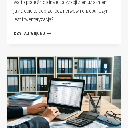
warto podejść do inwentaryzacji z entuzjazmem i
jak zrobić to dobrze, bez nerwów i chaosu. Czym
jest inwentaryzacja?…
INWENTARYZACJA
CZYTAJ WIĘCEJ
W
FIRMIE
–
TWÓJ
KLUCZ
DO
PORZĄDKU
I
SUKCESU!