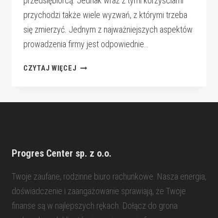
przedsiębiorcą. Jednak wraz z tymi korzyściami
przychodzi także wiele wyzwań, z którymi trzeba
się zmierzyć. Jednym z najważniejszych aspektów
prowadzenia firmy jest odpowiednie…
KORZYŚCI
CZYTAJ WIĘCEJ
WSPÓŁPRACY
Z
BIUREM
RACHUNKOWYM
DLA
JDG
Progres Center sp. z o.o.
Twoje zaufane, rodzinne biuro rachunkowe. Nasza energia,
doświadczenie i zaangażowanie sprawiają, że Twoje
finanse są w najlepszych rękach. Dołącz do grona