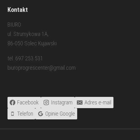
Kontakt
BIURO
ul. Strumykowa 1A,
86-050 Solec Kujawski
tel. 697 253 531
biuroprogrescenter@gmail.com
Facebook
Instagram
Adres e-mail
Telefon
Opinie Google